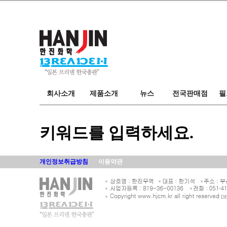
브리덴
마루후지
회사소개
한진화학
필드
회사소개
제품소개
뉴스
전국판매점
필
오시는길
카탈로그
뉴스
전국판매점
스탭
키워드를 입력하세요.
개인정보취급방침
이용약관
/ D